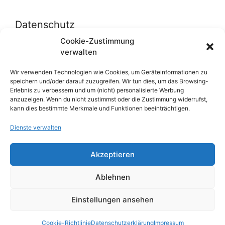
Datenschutz
Cookie-Zustimmung
verwalten
Datenschutzerklärung
Cookie-Richtlinie (EU)
Wir verwenden Technologien wie Cookies, um Geräteinformationen zu
speichern und/oder darauf zuzugreifen. Wir tun dies, um das Browsing-
Erlebnis zu verbessern und um (nicht) personalisierte Werbung
anzuzeigen. Wenn du nicht zustimmst oder die Zustimmung widerrufst,
Über uns
kann dies bestimmte Merkmale und Funktionen beeinträchtigen.
Dienste verwalten
Impressum
Werben auf inn-sider
Akzeptieren
Einkaufen bei INN-SIDER-Partnern
Ablehnen
WunderWerbung
Einstellungen ansehen
© 2026 inn-sider.com
• Erstellt mit
GeneratePress
Cookie-Richtlinie
Datenschutzerklärung
Impressum