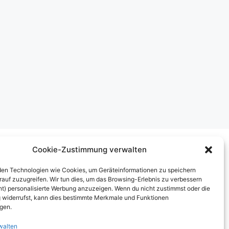
Cookie-Zustimmung verwalten
Über uns
en Technologien wie Cookies, um Geräteinformationen zu speichern
rauf zuzugreifen. Wir tun dies, um das Browsing-Erlebnis zu verbessern
mpressum
ht) personalisierte Werbung anzuzeigen. Wenn du nicht zustimmst oder die
widerrufst, kann dies bestimmte Merkmale und Funktionen
erben auf inn-sider
igen.
inkaufen bei INN-SIDER-Partnern
walten