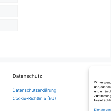
Datenschutz
Wir verwend
und/oder da
Datenschutzerklärung
I
und um (nic
Zustimmung 
Cookie-Richtlinie (EU)
W
beeinträcht
E
Dienste ver