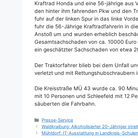
Kraftrad Honda und eine 56-jährige aus V
den hinter ihm fahrenden Pkw und den Tr
fuhr auf der linken Spur in das linke Vo
fuhr die 56-Jährige Kraftradfahrerin in d
Anstoß um und wurden erheblich beschädi
Gesamtsachschaden von ca. 10000 Euro a
ein geschätzter Sachschaden von etwa 2
Der Traktorfahrer blieb bei dem Unfall un
verletzt und mit Rettungshubschraubern 
Die Kreisstraße MÜ 43 wurde ca. 90 Minu
mit 10 Personen und Schleefeld mit 12 Pe
säuberten die Fahrbahn.
Kategorien
Presse-Service
Waldkraiburg: Alkoholisierter 20-Jähriger streit
Mühldorf: IT-Ausstattung in Landkreis-Schul