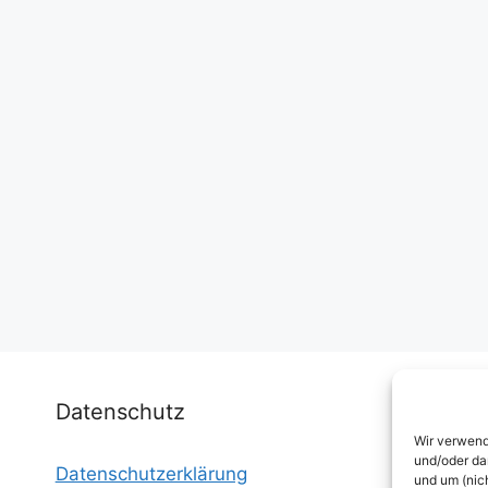
Datenschutz
Wir verwend
und/oder da
Datenschutzerklärung
I
und um (nic