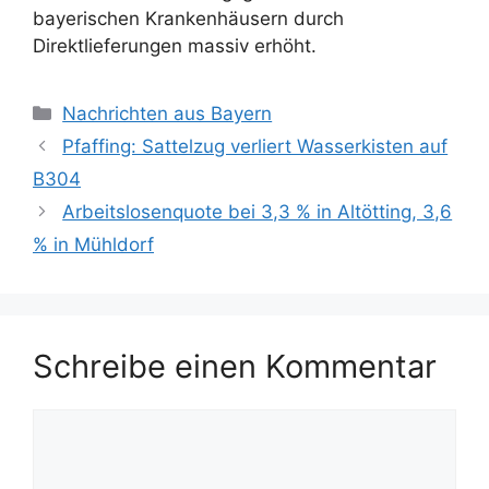
bayerischen Krankenhäusern durch
Direktlieferungen massiv erhöht.
Kategorien
Nachrichten aus Bayern
Pfaffing: Sattelzug verliert Wasserkisten auf
B304
Arbeitslosenquote bei 3,3 % in Altötting, 3,6
% in Mühldorf
Schreibe einen Kommentar
Kommentar