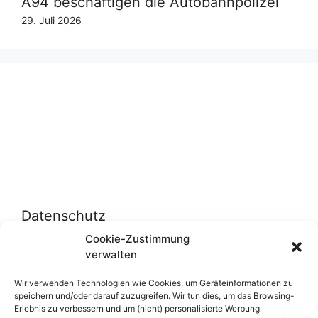
A94 beschäftigen die Autobahnpolizei
29. Juli 2026
Datenschutz
Cookie-Zustimmung
verwalten
Datenschutzerklärung
Cookie-Richtlinie (EU)
Wir verwenden Technologien wie Cookies, um Geräteinformationen zu
speichern und/oder darauf zuzugreifen. Wir tun dies, um das Browsing-
Erlebnis zu verbessern und um (nicht) personalisierte Werbung