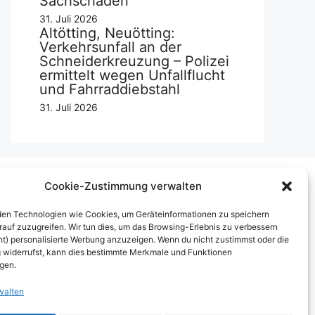
Sachschaden
31. Juli 2026
Altötting, Neuötting:
Verkehrsunfall an der
Schneiderkreuzung – Polizei
ermittelt wegen Unfallflucht
und Fahrraddiebstahl
31. Juli 2026
Cookie-Zustimmung verwalten
Über uns
en Technologien wie Cookies, um Geräteinformationen zu speichern
rauf zuzugreifen. Wir tun dies, um das Browsing-Erlebnis zu verbessern
mpressum
ht) personalisierte Werbung anzuzeigen. Wenn du nicht zustimmst oder die
widerrufst, kann dies bestimmte Merkmale und Funktionen
erben auf inn-sider
igen.
inkaufen bei INN-SIDER-Partnern
walten
underWerbung