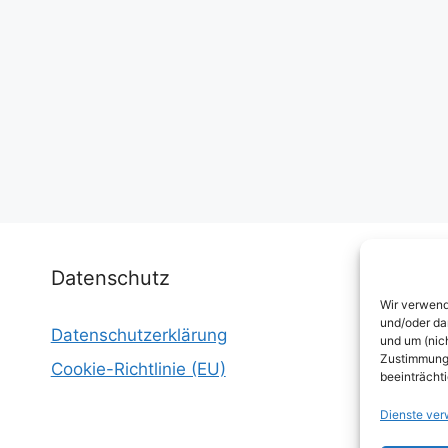
Datenschutz
Wir verwend
und/oder da
Datenschutzerklärung
I
und um (nic
Zustimmung 
Cookie-Richtlinie (EU)
W
beeinträcht
E
Dienste ver
W