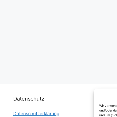
Datenschutz
Wir verwend
und/oder da
Datenschutzerklärung
I
und um (nic