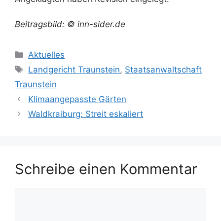
Beitragsbild: © inn-sider.de
Kategorien
Aktuelles
Schlagwörter
Landgericht Traunstein
,
Staatsanwaltschaft
Traunstein
Klimaangepasste Gärten
Waldkraiburg: Streit eskaliert
Schreibe einen Kommentar
Kommentar