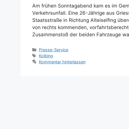
Am frühen Sonntagabend kam es im Geme
Verkehrsunfall. Eine 26-Jährige aus Griess
Staatsstraße in Richtung Alteiselfing üb
von rechts kommenden, vorfahrtsberechtig
Zusammenstoß der beiden Fahrzeuge war
Kategorien
Presse-Service
Schlagwörter
Kolbing
Kommentar hinterlassen