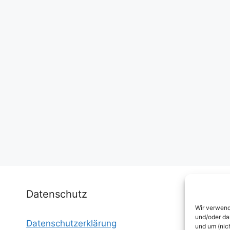
Datenschutz
Wir verwend
und/oder da
Datenschutzerklärung
I
und um (nic