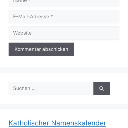
E-
Mail-
Adresse
Website
Suchen
nach:
Katholischer Namenskalender