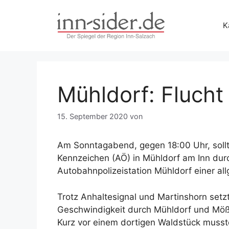
Zum
Inhalt
K
springen
Mühldorf: Flucht 
15. September 2020
von
Am Sonntagabend, gegen 18:00 Uhr, sollte
Kennzeichen (AÖ) in Mühldorf am Inn dur
Autobahnpolizeistation Mühldorf einer al
Trotz Anhaltesignal und Martinshorn setzt
Geschwindigkeit durch Mühldorf und Mößli
Kurz vor einem dortigen Waldstück mus