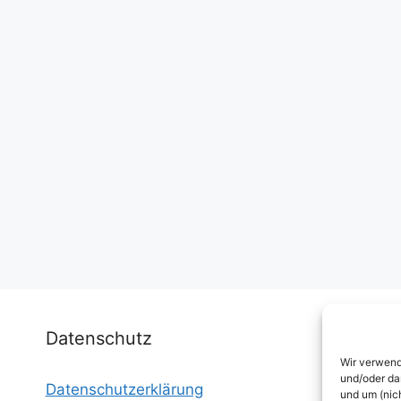
Datenschutz
Wir verwend
und/oder da
Datenschutzerklärung
I
und um (nic