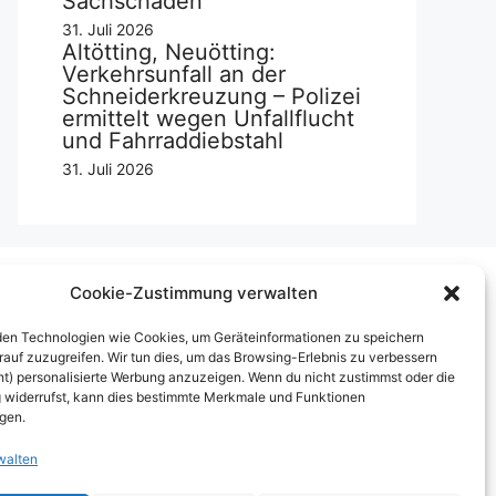
Sachschaden
31. Juli 2026
Altötting, Neuötting:
Verkehrsunfall an der
Schneiderkreuzung – Polizei
ermittelt wegen Unfallflucht
und Fahrraddiebstahl
31. Juli 2026
Cookie-Zustimmung verwalten
Über uns
en Technologien wie Cookies, um Geräteinformationen zu speichern
rauf zuzugreifen. Wir tun dies, um das Browsing-Erlebnis zu verbessern
mpressum
ht) personalisierte Werbung anzuzeigen. Wenn du nicht zustimmst oder die
widerrufst, kann dies bestimmte Merkmale und Funktionen
erben auf inn-sider
igen.
inkaufen bei INN-SIDER-Partnern
walten
underWerbung