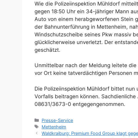
Wie die Polizeiinspektion Mühldorf mitteil
gegen 18:50 Uhr ein 34-jähriger Mann aus
Auto von einem herabgeworfenen Stein get
der Bahnunterführung in Mettenheim, nah
Windschutzscheibe seines Pkw massiv bes
glücklicherweise unverletzt. Der entsta
geschätzt.
Unmittelbar nach der Meldung leitete di
vor Ort keine tatverdächtigen Personen me
Die Polizeiinspektion Mühldorf bittet nu
Vorfalls beitragen können. Sachdienlic
08631/3673-0 entgegengenommen.
Kategorien
Presse-Service
Schlagwörter
Mettenheim
Waldkraiburg: Premium Food Group klagt geg