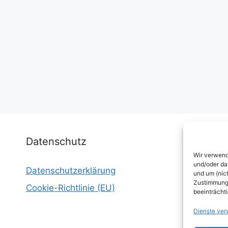
Datenschutz
Wir verwend
und/oder da
Datenschutzerklärung
I
und um (nic
Zustimmung 
Cookie-Richtlinie (EU)
W
beeinträcht
E
Dienste ver
W