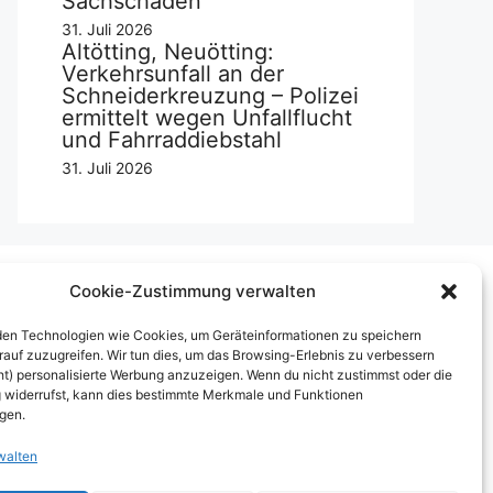
Sachschaden
31. Juli 2026
Altötting, Neuötting:
Verkehrsunfall an der
Schneiderkreuzung – Polizei
ermittelt wegen Unfallflucht
und Fahrraddiebstahl
31. Juli 2026
Cookie-Zustimmung verwalten
Über uns
en Technologien wie Cookies, um Geräteinformationen zu speichern
rauf zuzugreifen. Wir tun dies, um das Browsing-Erlebnis zu verbessern
mpressum
ht) personalisierte Werbung anzuzeigen. Wenn du nicht zustimmst oder die
widerrufst, kann dies bestimmte Merkmale und Funktionen
erben auf inn-sider
igen.
inkaufen bei INN-SIDER-Partnern
walten
underWerbung