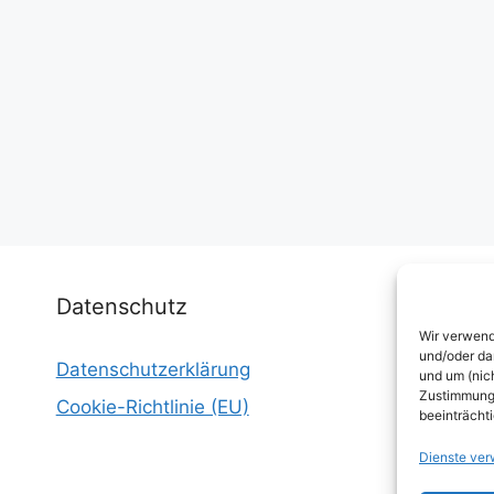
Datenschutz
Wir verwend
und/oder da
Datenschutzerklärung
I
und um (nic
Zustimmung 
Cookie-Richtlinie (EU)
W
beeinträcht
E
Dienste ver
W