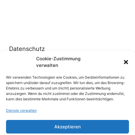
Datenschutz
Cookie-Zustimmung
verwalten
Datenschutzerklärung
Cookie-Richtlinie (EU)
Wir verwenden Technologien wie Cookies, um Geräteinformationen zu
speichern und/oder darauf zuzugreifen. Wir tun dies, um das Browsing-
Erlebnis zu verbessern und um (nicht) personalisierte Werbung
anzuzeigen. Wenn du nicht zustimmst oder die Zustimmung widerrufst,
Über uns
kann dies bestimmte Merkmale und Funktionen beeinträchtigen.
Dienste verwalten
Impressum
Werben auf inn-sider
Akzeptieren
Einkaufen bei INN-SIDER-Partnern