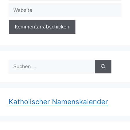
Adresse
Website
Suchen
nach:
Katholischer Namenskalender