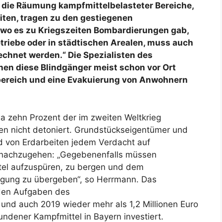
m die Räumung kampfmittelbelasteter Bereiche,
ten, tragen zu den gestiegenen
, wo es zu Kriegszeiten Bombardierungen gab,
riebe oder in städtischen Arealen, muss auch
chnet werden.“ Die Spezialisten des
en diese Blindgänger meist schon vor Ort
sbereich und eine Evakuierung von Anwohnern
 zehn Prozent der im zweiten Weltkrieg
n nicht detoniert. Grundstückseigentümer und
d von Erdarbeiten jedem Verdacht auf
 nachzugehen: „Gegebenenfalls müssen
tel aufzuspüren, zu bergen und dem
rgung zu übergeben“, so Herrmann. Das
 den Aufgaben des
und auch 2019 wieder mehr als 1,2 Millionen Euro
undener Kampfmittel in Bayern investiert.