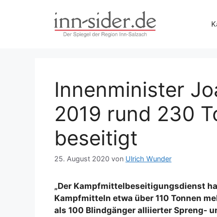
Zum
Inhalt
K
springen
Innenminister J
2019 rund 230 T
beseitigt
25. August 2020
von
Ulrich Wunder
„Der Kampfmittelbeseitigungsdienst ha
Kampfmitteln etwa über 110 Tonnen mehr
als 100 Blindgänger alliierter Spreng- 