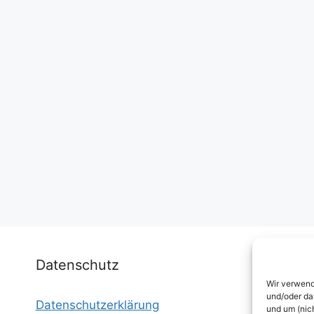
Datenschutz
Wir verwend
und/oder da
Datenschutzerklärung
I
und um (nic