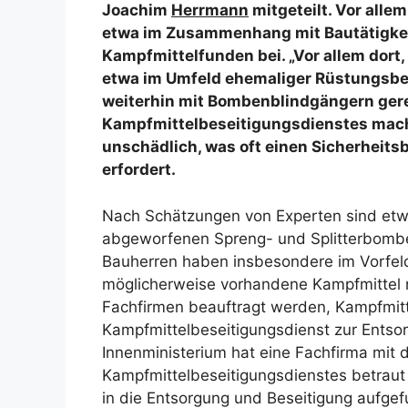
Joachim
Herrmann
mitgeteilt. Vor alle
etwa im Zusammenhang mit Bautätigkei
Kampfmittelfunden bei. „Vor allem dort
etwa im Umfeld ehemaliger Rüstungsbet
weiterhin mit Bombenblindgängern gere
Kampfmittelbeseitigungsdienstes mach
unschädlich, was oft einen Sicherheit
erfordert.
Nach Schätzungen von Experten sind etwa
abgeworfenen Spreng- und Splitterbombe
Bauherren haben insbesondere im Vorfel
möglicherweise vorhandene Kampfmittel
Fachfirmen beauftragt werden, Kampfmit
Kampfmittelbeseitigungsdienst zur Entso
Innenministerium hat eine Fachfirma mit
Kampfmittelbeseitigungsdienstes betraut 
in die Entsorgung und Beseitigung aufgef