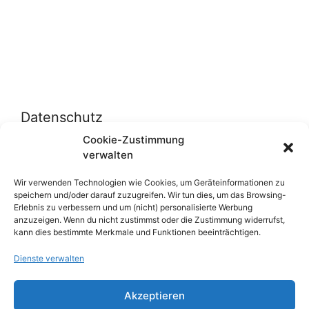
Datenschutz
Cookie-Zustimmung
verwalten
Datenschutzerklärung
Cookie-Richtlinie (EU)
Wir verwenden Technologien wie Cookies, um Geräteinformationen zu
speichern und/oder darauf zuzugreifen. Wir tun dies, um das Browsing-
Erlebnis zu verbessern und um (nicht) personalisierte Werbung
anzuzeigen. Wenn du nicht zustimmst oder die Zustimmung widerrufst,
Über uns
kann dies bestimmte Merkmale und Funktionen beeinträchtigen.
Dienste verwalten
Impressum
Werben auf inn-sider
Akzeptieren