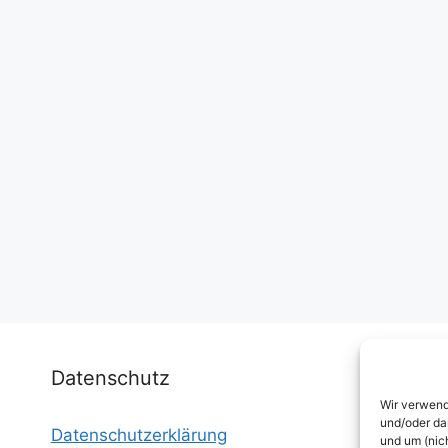
Datenschutz
Wir verwend
und/oder da
Datenschutzerklärung
I
und um (nic