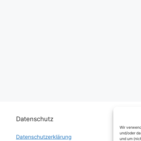
Datenschutz
Wir verwend
und/oder da
Datenschutzerklärung
I
und um (nic