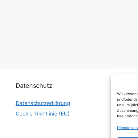
Datenschutz
Wir verwend
und/oder da
Datenschutzerklärung
I
und um (nic
Zustimmung 
Cookie-Richtlinie (EU)
W
beeinträcht
E
Dienste ver
W