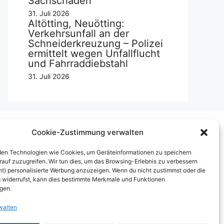
Sachschaden
31. Juli 2026
Altötting, Neuötting:
Verkehrsunfall an der
Schneiderkreuzung – Polizei
ermittelt wegen Unfallflucht
und Fahrraddiebstahl
31. Juli 2026
Cookie-Zustimmung verwalten
Über uns
en Technologien wie Cookies, um Geräteinformationen zu speichern
rauf zuzugreifen. Wir tun dies, um das Browsing-Erlebnis zu verbessern
mpressum
ht) personalisierte Werbung anzuzeigen. Wenn du nicht zustimmst oder die
widerrufst, kann dies bestimmte Merkmale und Funktionen
erben auf inn-sider
igen.
inkaufen bei INN-SIDER-Partnern
walten
underWerbung