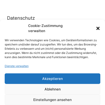
Datenschutz
Cookie-Zustimmung
verwalten
Datenschutzerklärung
Cookie-Richtlinie (EU)
Wir verwenden Technologien wie Cookies, um Geräteinformationen zu
speichern und/oder darauf zuzugreifen. Wir tun dies, um das Browsing-
Erlebnis zu verbessern und um (nicht) personalisierte Werbung
anzuzeigen. Wenn du nicht zustimmst oder die Zustimmung widerrufst,
Über uns
kann dies bestimmte Merkmale und Funktionen beeinträchtigen.
Dienste verwalten
Impressum
Werben auf inn-sider
Akzeptieren
Einkaufen bei INN-SIDER-Partnern
Ablehnen
WunderWerbung
Einstellungen ansehen