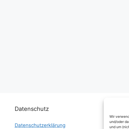
Datenschutz
Wir verwend
und/oder da
Datenschutzerklärung
I
und um (nic