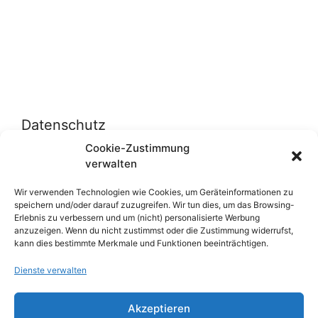
Datenschutz
Cookie-Zustimmung
verwalten
Datenschutzerklärung
Cookie-Richtlinie (EU)
Wir verwenden Technologien wie Cookies, um Geräteinformationen zu
speichern und/oder darauf zuzugreifen. Wir tun dies, um das Browsing-
Erlebnis zu verbessern und um (nicht) personalisierte Werbung
anzuzeigen. Wenn du nicht zustimmst oder die Zustimmung widerrufst,
Über uns
kann dies bestimmte Merkmale und Funktionen beeinträchtigen.
Dienste verwalten
Impressum
Werben auf inn-sider
Akzeptieren