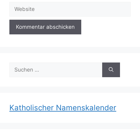
Adresse
Website
Suchen
nach:
Katholischer Namenskalender