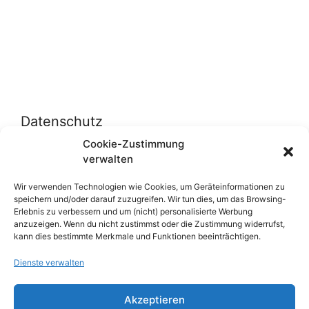
Datenschutz
Cookie-Zustimmung
verwalten
Datenschutzerklärung
Cookie-Richtlinie (EU)
Wir verwenden Technologien wie Cookies, um Geräteinformationen zu
speichern und/oder darauf zuzugreifen. Wir tun dies, um das Browsing-
Erlebnis zu verbessern und um (nicht) personalisierte Werbung
anzuzeigen. Wenn du nicht zustimmst oder die Zustimmung widerrufst,
Über uns
kann dies bestimmte Merkmale und Funktionen beeinträchtigen.
Dienste verwalten
Impressum
Werben auf inn-sider
Akzeptieren