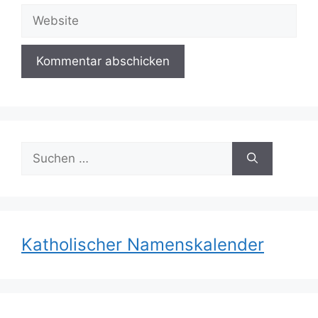
Adresse
Website
Suchen
nach:
Katholischer Namenskalender