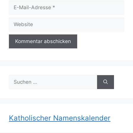
E-
Mail-
Adresse
Website
Suchen
nach:
Katholischer Namenskalender