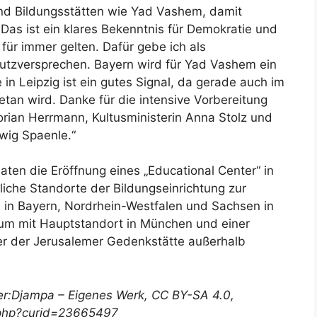
nd Bildungsstätten wie Yad Vashem, damit
 Das ist ein klares Bekenntnis für Demokratie und
für immer gelten. Dafür gebe ich als
hutzversprechen. Bayern wird für Yad Vashem ein
in Leipzig ist ein gutes Signal, da gerade auch im
etan wird. Danke für die intensive Vorbereitung
orian Herrmann, Kultusministerin Anna Stolz und
wig Spaenle.“
en die Eröffnung eines „Educational Center“ in
liche Standorte der Bildungseinrichtung zur
in Bayern, Nordrhein-Westfalen und Sachsen in
um mit Hauptstandort in München und einer
eger der Jerusalemer Gedenkstätte außerhalb
ser:Djampa – Eigenes Werk, CC BY-SA 4.0,
.php?curid=23665497