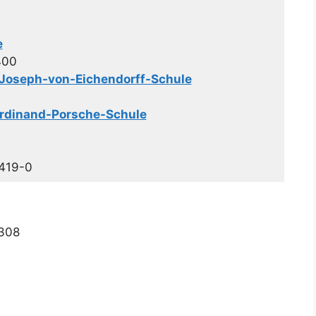
e
400
Joseph-von-Eichendorff-Schule
erdinand-Porsche-Schule
9419-0
-308