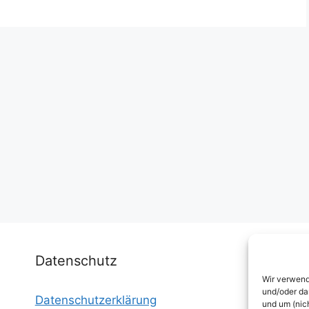
Datenschutz
Wir verwend
und/oder da
Datenschutzerklärung
I
und um (nic