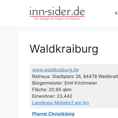
Zum
Inhalt
K
springen
Waldkraiburg
www.waldkraiburg.de
Rathaus: Stadtplatz 26, 84478 Waldkrai
Bürgermeister: Emil Kirchmeier
Fläche: 20,90 qkm
Einwohner: 23.442
Landkreis Mühldorf am Inn
Pfarrei Christkönig