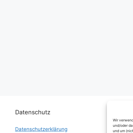
Datenschutz
Wir verwend
und/oder da
Datenschutzerklärung
I
und um (nic