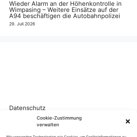
Wieder Alarm an der Höhenkontrolle in
Wimpasing – Weitere Einsätze auf der
A94 beschäftigen die Autobahnpolizei
29. Juli 2026
Datenschutz
Cookie-Zustimmung
verwalten
Datenschutzerklärung
Cookie-Richtlinie (EU)
Wir verwenden Technologien wie Cookies, um Geräteinformationen zu