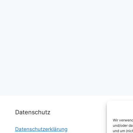
Datenschutz
Wir verwend
und/oder da
Datenschutzerklärung
I
und um (nic