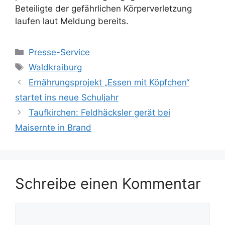
Beteiligte der gefährlichen Körperverletzung
laufen laut Meldung bereits.
Kategorien
Presse-Service
Schlagwörter
Waldkraiburg
Ernährungsprojekt „Essen mit Köpfchen“
startet ins neue Schuljahr
Taufkirchen: Feldhäcksler gerät bei
Maisernte in Brand
Schreibe einen Kommentar
Kommentar