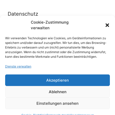
Datenschutz
Cookie-Zustimmung
verwalten
Datenschutzerklärung
Cookie-Richtlinie (EU)
Wir verwenden Technologien wie Cookies, um Geräteinformationen zu
speichern und/oder darauf zuzugreifen. Wir tun dies, um das Browsing-
Erlebnis zu verbessern und um (nicht) personalisierte Werbung
anzuzeigen. Wenn du nicht zustimmst oder die Zustimmung widerrufst,
Über uns
kann dies bestimmte Merkmale und Funktionen beeinträchtigen.
Dienste verwalten
Impressum
Werben auf inn-sider
Akzeptieren
Einkaufen bei INN-SIDER-Partnern
Ablehnen
WunderWerbung
Einstellungen ansehen
© 2026 inn-sider.com
• Erstellt mit
GeneratePress