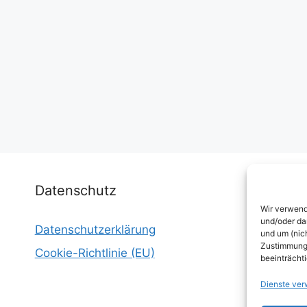
Datenschutz
Wir verwend
und/oder da
Datenschutzerklärung
I
und um (nic
Zustimmung 
Cookie-Richtlinie (EU)
W
beeinträcht
E
Dienste ver
W