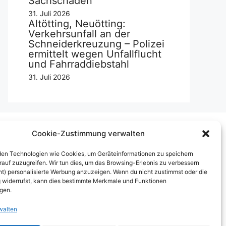
Sachschaden
31. Juli 2026
Altötting, Neuötting:
Verkehrsunfall an der
Schneiderkreuzung – Polizei
ermittelt wegen Unfallflucht
und Fahrraddiebstahl
31. Juli 2026
Cookie-Zustimmung verwalten
Über uns
en Technologien wie Cookies, um Geräteinformationen zu speichern
rauf zuzugreifen. Wir tun dies, um das Browsing-Erlebnis zu verbessern
mpressum
ht) personalisierte Werbung anzuzeigen. Wenn du nicht zustimmst oder die
widerrufst, kann dies bestimmte Merkmale und Funktionen
erben auf inn-sider
igen.
inkaufen bei INN-SIDER-Partnern
walten
underWerbung