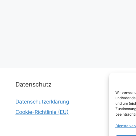
Datenschutz
Wir verwend
und/oder da
Datenschutzerklärung
I
und um (nic
Zustimmung 
Cookie-Richtlinie (EU)
W
beeinträcht
E
Dienste ver
W