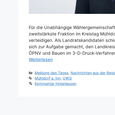
Für die Unabhängige Wählergemeinschaft g
zweitstärkste Fraktion im Kreistag Mühld
verteidigen. Als Landratskandidaten sch
sich zur Aufgabe gemacht, den Landkrei
ÖPNV und Bauen im 3-D-Druck-Verfahren.
Weiterlesen
Kategorien
Meldung des Tages
,
Nachrichten aus der Regi
Schlagwörter
Mühldorf a. Inn
,
UWG
Kommentar hinterlassen