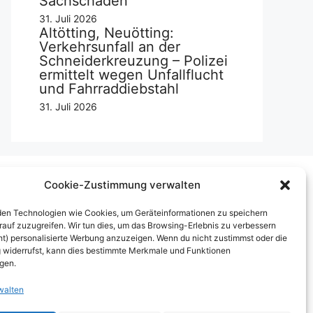
Sachschaden
31. Juli 2026
Altötting, Neuötting:
Verkehrsunfall an der
Schneiderkreuzung – Polizei
ermittelt wegen Unfallflucht
und Fahrraddiebstahl
31. Juli 2026
Cookie-Zustimmung verwalten
Über uns
en Technologien wie Cookies, um Geräteinformationen zu speichern
rauf zuzugreifen. Wir tun dies, um das Browsing-Erlebnis zu verbessern
mpressum
ht) personalisierte Werbung anzuzeigen. Wenn du nicht zustimmst oder die
widerrufst, kann dies bestimmte Merkmale und Funktionen
erben auf inn-sider
igen.
inkaufen bei INN-SIDER-Partnern
walten
underWerbung