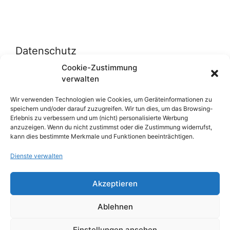
Datenschutz
Cookie-Zustimmung
verwalten
Datenschutzerklärung
Cookie-Richtlinie (EU)
Wir verwenden Technologien wie Cookies, um Geräteinformationen zu
speichern und/oder darauf zuzugreifen. Wir tun dies, um das Browsing-
Erlebnis zu verbessern und um (nicht) personalisierte Werbung
anzuzeigen. Wenn du nicht zustimmst oder die Zustimmung widerrufst,
Über uns
kann dies bestimmte Merkmale und Funktionen beeinträchtigen.
Dienste verwalten
Impressum
Werben auf inn-sider
Akzeptieren
Einkaufen bei INN-SIDER-Partnern
Ablehnen
WunderWerbung
Einstellungen ansehen