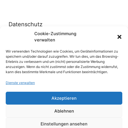
Datenschutz
Cookie-Zustimmung
verwalten
Datenschutzerklärung
Cookie-Richtlinie (EU)
Wir verwenden Technologien wie Cookies, um Geräteinformationen zu
speichern und/oder darauf zuzugreifen. Wir tun dies, um das Browsing-
Erlebnis zu verbessern und um (nicht) personalisierte Werbung
anzuzeigen. Wenn du nicht zustimmst oder die Zustimmung widerrufst,
Über uns
kann dies bestimmte Merkmale und Funktionen beeinträchtigen.
Dienste verwalten
Impressum
Werben auf inn-sider
Akzeptieren
Einkaufen bei INN-SIDER-Partnern
Ablehnen
WunderWerbung
Einstellungen ansehen