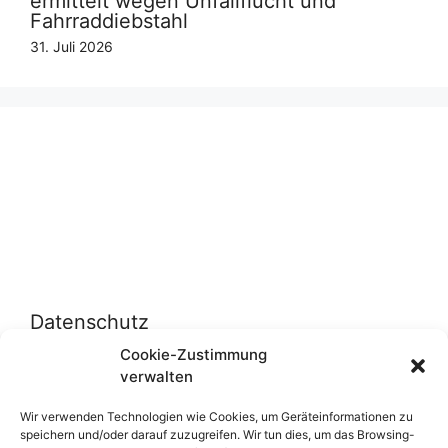
ermittelt wegen Unfallflucht und
Fahrraddiebstahl
31. Juli 2026
Datenschutz
Cookie-Zustimmung
verwalten
Datenschutzerklärung
Cookie-Richtlinie (EU)
Wir verwenden Technologien wie Cookies, um Geräteinformationen zu
speichern und/oder darauf zuzugreifen. Wir tun dies, um das Browsing-