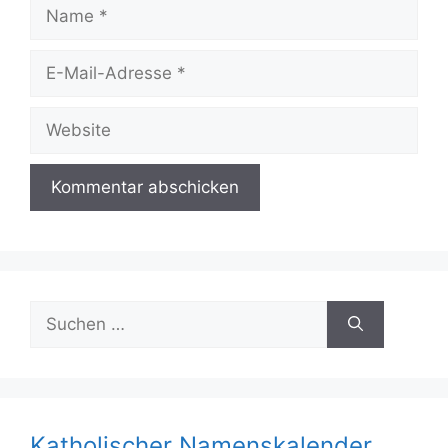
Name
E-
Mail-
Adresse
Website
Suchen
nach:
Katholischer Namenskalender