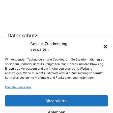
Datenschutz
Cookie-Zustimmung
verwalten
Datenschutzerklärung
Cookie-Richtlinie (EU)
Wir verwenden Technologien wie Cookies, um Geräteinformationen zu
speichern und/oder darauf zuzugreifen. Wir tun dies, um das Browsing-
Erlebnis zu verbessern und um (nicht) personalisierte Werbung
anzuzeigen. Wenn du nicht zustimmst oder die Zustimmung widerrufst,
Über uns
kann dies bestimmte Merkmale und Funktionen beeinträchtigen.
Dienste verwalten
Impressum
Werben auf inn-sider
Akzeptieren
Einkaufen bei INN-SIDER-Partnern
Ablehnen