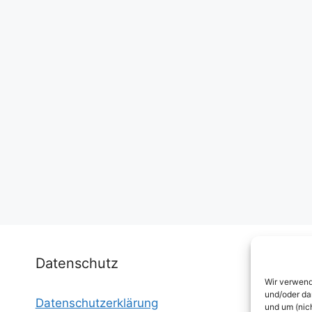
Datenschutz
Wir verwend
und/oder da
Datenschutzerklärung
I
und um (nic