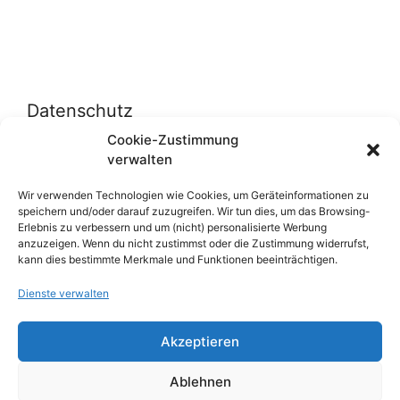
Datenschutz
Cookie-Zustimmung
verwalten
Datenschutzerklärung
Cookie-Richtlinie (EU)
Wir verwenden Technologien wie Cookies, um Geräteinformationen zu
speichern und/oder darauf zuzugreifen. Wir tun dies, um das Browsing-
Erlebnis zu verbessern und um (nicht) personalisierte Werbung
anzuzeigen. Wenn du nicht zustimmst oder die Zustimmung widerrufst,
Über uns
kann dies bestimmte Merkmale und Funktionen beeinträchtigen.
Dienste verwalten
Impressum
Werben auf inn-sider
Akzeptieren
Einkaufen bei INN-SIDER-Partnern
Ablehnen
WunderWerbung