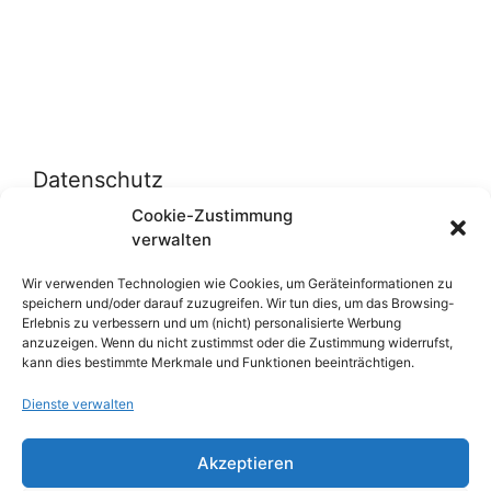
Datenschutz
Cookie-Zustimmung
verwalten
Datenschutzerklärung
Cookie-Richtlinie (EU)
Wir verwenden Technologien wie Cookies, um Geräteinformationen zu
speichern und/oder darauf zuzugreifen. Wir tun dies, um das Browsing-
Erlebnis zu verbessern und um (nicht) personalisierte Werbung
anzuzeigen. Wenn du nicht zustimmst oder die Zustimmung widerrufst,
Über uns
kann dies bestimmte Merkmale und Funktionen beeinträchtigen.
Dienste verwalten
Impressum
Werben auf inn-sider
Akzeptieren
Einkaufen bei INN-SIDER-Partnern