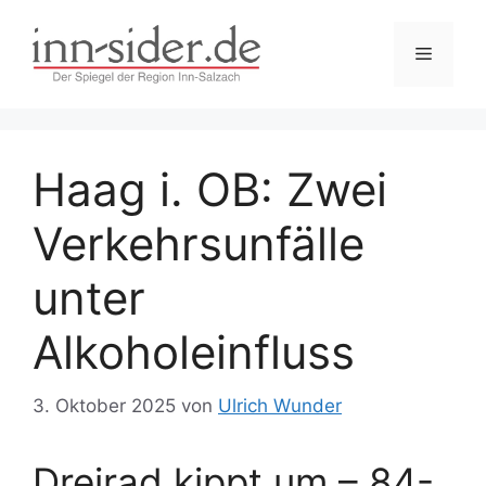
Zum
Inhalt
Menü
springen
Haag i. OB: Zwei
Verkehrsunfälle
unter
Alkoholeinfluss
3. Oktober 2025
von
Ulrich Wunder
Dreirad kippt um – 84-