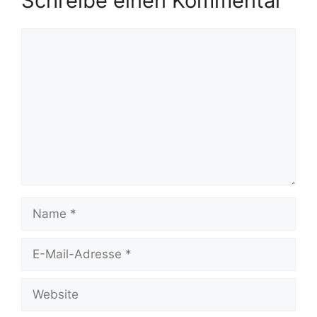
Schreibe einen Kommentar
Kommentar
Name
E-
Mail-
Adresse
Website