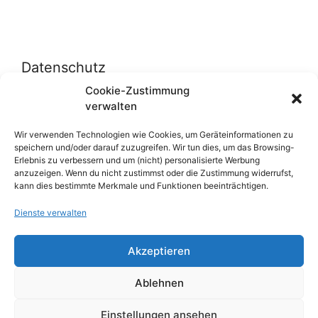
Datenschutz
Cookie-Zustimmung
verwalten
Datenschutzerklärung
Cookie-Richtlinie (EU)
Wir verwenden Technologien wie Cookies, um Geräteinformationen zu
speichern und/oder darauf zuzugreifen. Wir tun dies, um das Browsing-
Erlebnis zu verbessern und um (nicht) personalisierte Werbung
anzuzeigen. Wenn du nicht zustimmst oder die Zustimmung widerrufst,
Über uns
kann dies bestimmte Merkmale und Funktionen beeinträchtigen.
Dienste verwalten
Impressum
Werben auf inn-sider
Akzeptieren
Einkaufen bei INN-SIDER-Partnern
Ablehnen
WunderWerbung
Einstellungen ansehen