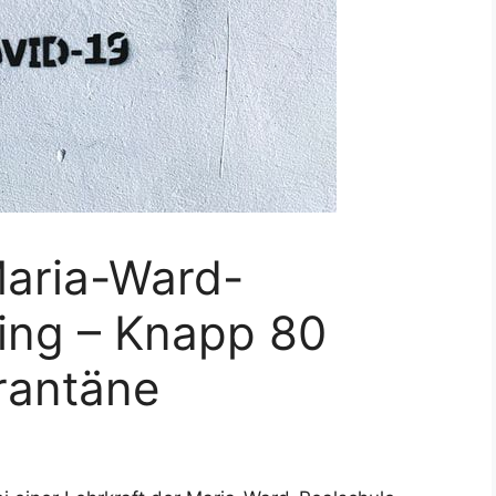
Maria-Ward-
ting – Knapp 80
rantäne