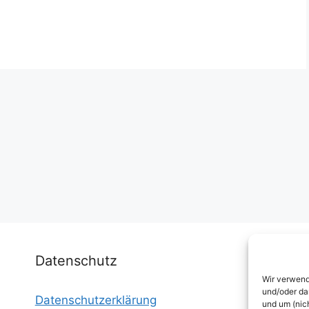
Datenschutz
Wir verwend
und/oder da
Datenschutzerklärung
I
und um (nic