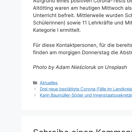
Aufgrund eines positiven Corona-Tests be
Altötting waren am heutigen Mittwoch a
Unterricht befreit. Mittlerweile wurden S
Schülerinnen) sowie 11 Lehrkräfte und Mi
Kategorie I ermittelt.
Für diese Kontaktpersonen, für die berei
finden am morgigen Donnerstag die Abstri
Photo by Adam Nieścioruk on Unsplash
Kategorien
Aktuelles
Drei neue bestätigte Corona-Fälle im Landkreis
Karin Baumüller-Söder und Innenstaatssekretär