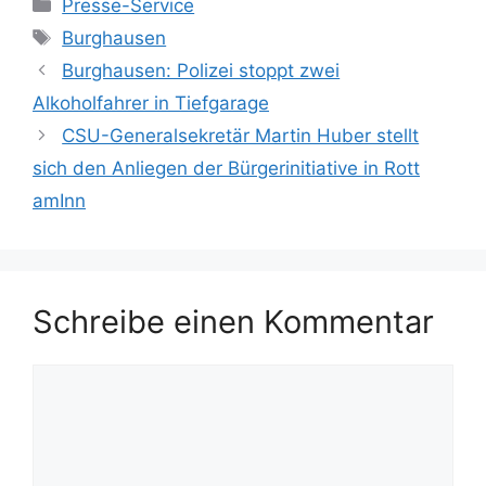
Kategorien
Presse-Service
Schlagwörter
Burghausen
Burghausen: Polizei stoppt zwei
Alkoholfahrer in Tiefgarage
CSU-Generalsekretär Martin Huber stellt
sich den Anliegen der Bürgerinitiative in Rott
amInn
Schreibe einen Kommentar
Kommentar