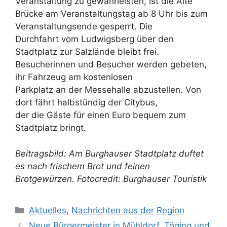
Veranstaltung zu gewährleisten, ist die Alte
Brücke am Veranstaltungstag ab 8 Uhr bis zum
Veranstaltungsende gesperrt. Die
Durchfahrt vom Ludwigsberg über den
Stadtplatz zur Salzlände bleibt frei.
Besucherinnen und Besucher werden gebeten,
ihr Fahrzeug am kostenlosen
Parkplatz an der Messehalle abzustellen. Von
dort fährt halbstündig der Citybus,
der die Gäste für einen Euro bequem zum
Stadtplatz bringt.
Beitragsbild: Am Burghauser Stadtplatz duftet
es nach frischem Brot und feinen
Brotgewürzen. Fotocredit: Burghauser Touristik
Kategorien
Aktuelles
,
Nachrichten aus der Region
Neue Bürgermeister in Mühldorf, Töging und