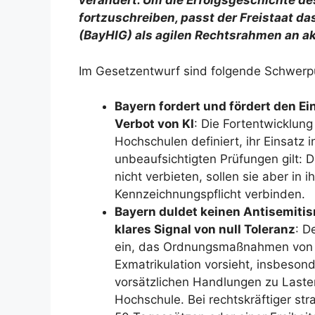
verändert. Um die Erfolgsgeschichte d
fortzuschreiben, passt der Freistaat 
(BayHIG) als agilen Rechtsrahmen an a
Im Gesetzentwurf sind folgende Schwerpu
Bayern fordert und fördert den Ein
Verbot von KI
: Die Fortentwicklung
Hochschulen definiert, ihr Einsatz 
unbeaufsichtigten Prüfungen gilt: 
nicht verbieten, sollen sie aber in
Kennzeichnungspflicht verbinden.
Bayern duldet keinen Antisemiti
klares Signal von null Toleranz
: D
ein, das Ordnungsmaßnahmen von 
Exmatrikulation vorsieht, insbeson
vorsätzlichen Handlungen zu Laste
Hochschule. Bei rechtskräftiger str