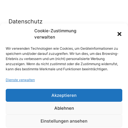
Datenschutz
Cookie-Zustimmung
verwalten
Datenschutzerklärung
Cookie-Richtlinie (EU)
Wir verwenden Technologien wie Cookies, um Geräteinformationen zu
speichern und/oder darauf zuzugreifen. Wir tun dies, um das Browsing-
Erlebnis zu verbessern und um (nicht) personalisierte Werbung
anzuzeigen. Wenn du nicht zustimmst oder die Zustimmung widerrufst,
Über uns
kann dies bestimmte Merkmale und Funktionen beeinträchtigen.
Dienste verwalten
Impressum
Werben auf inn-sider
Akzeptieren
Einkaufen bei INN-SIDER-Partnern
Ablehnen
WunderWerbung
Einstellungen ansehen