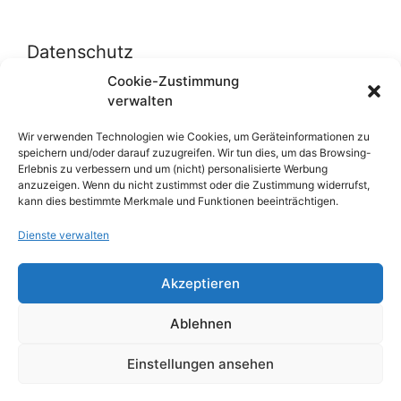
Datenschutz
Cookie-Zustimmung
verwalten
Datenschutzerklärung
Cookie-Richtlinie (EU)
Wir verwenden Technologien wie Cookies, um Geräteinformationen zu
speichern und/oder darauf zuzugreifen. Wir tun dies, um das Browsing-
Erlebnis zu verbessern und um (nicht) personalisierte Werbung
anzuzeigen. Wenn du nicht zustimmst oder die Zustimmung widerrufst,
Über uns
kann dies bestimmte Merkmale und Funktionen beeinträchtigen.
Dienste verwalten
Impressum
Werben auf inn-sider
Akzeptieren
Einkaufen bei INN-SIDER-Partnern
Ablehnen
WunderWerbung
Einstellungen ansehen
© 2026 inn-sider.com
• Erstellt mit
GeneratePress