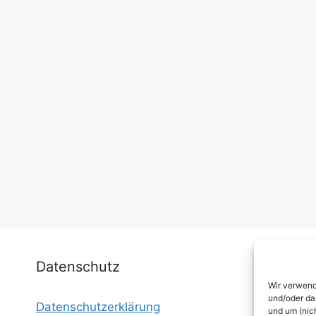
Datenschutz
Wir verwend
und/oder da
Datenschutzerklärung
I
und um (nic