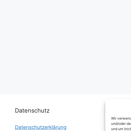
Datenschutz
Wir verwend
und/oder da
Datenschutzerklärung
I
und um (nic