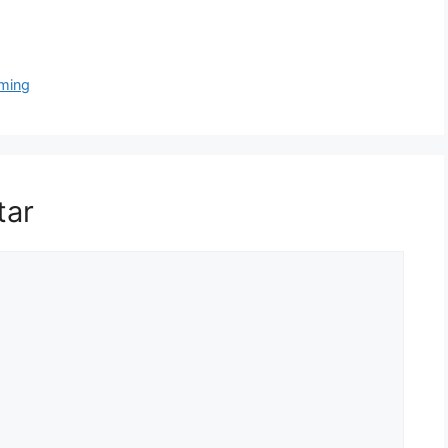
aming
tar